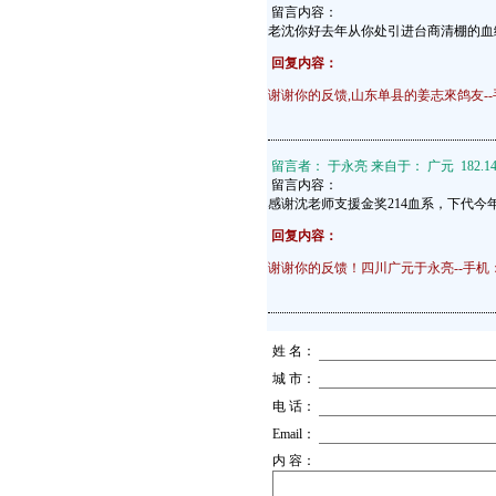
留言内容：
老沈你好去年从你处引进台商清棚的血统
回复内容：
谢谢你的反馈,山东单县的姜志來鸽友--手机:1
留言者： 于永亮 来自于： 广元 182.140.177
留言内容：
感谢沈老师支援金奖214血系，下代今
回复内容：
谢谢你的反馈！四川广元于永亮--手机：136
姓 名：
城 市：
电 话：
Email：
内 容：