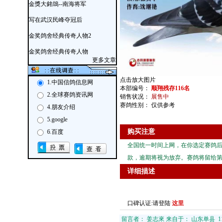
金獎大銘鴿--南海将军
写在武汉民峰夺冠后
金奖鸽舍经典传奇人物2
金奖鸽舍经典传奇人物
更多文章
点击放大图片
1.中国信鸽信息网
本部编号：
顺翔残存116名
2.全球赛鸽资讯网
销售状况：
展售中
赛鸽性别： 仅供参考
4.朋友介绍
5.google
购买注意
6.百度
全国统一时间上网，在你选定赛鸽后
款，逾期将视为放弃。赛鸽将留给
详细描述
口碑认证:请登陆
这里
留言者： 姜志來 来自于： 山东单县 112.240.1